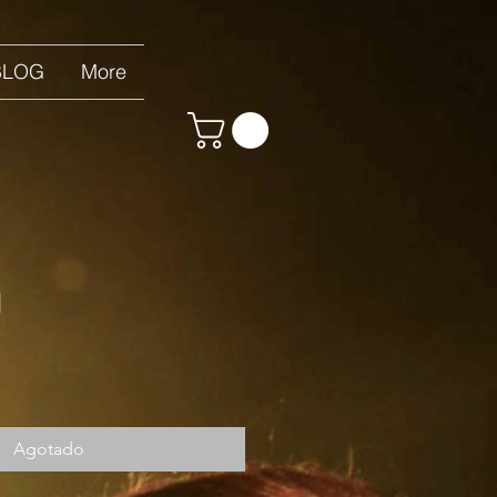
BLOG
More
I
Agotado