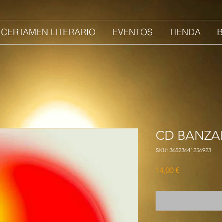
I CERTAMEN LITERARIO
EVENTOS
TIENDA
CD BANZA
SKU: 36523641256923
Precio
14,00 €