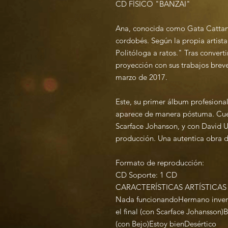
CD FÍSICO "BANZAI"
Ana, conocida como Gata Cattana 
cordobés. Según la propia artist
Politóloga a ratos." Tras convert
proyección con sus trabajos breves
marzo de 2017.
Este, su primer álbum profesiona
aparece de manera póstuma. Cuen
Scarface Johanson, y con David Un
producción. Una autentica obra d
Formato de reproducción:
CD Soporte: 1 CD
CARACTERÍSTICAS ARTÍSTICAS 
Nada funcionandoHermano inve
el final (con Scarface Johansson)
(con Bejo)Estoy bienDesértico