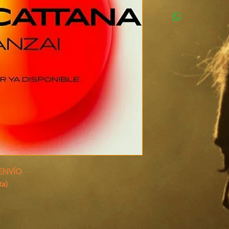
 ENVÍO
ta)