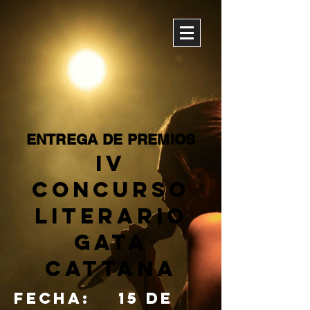
ENTREGA
DE PREMIOS
IV
CONCURSO
LITERARIO
GATA
CATTANA
fecha: 15 de