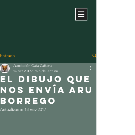
Entrada
Asociación Gata Cattana
26 oct 2017
1 min de lectura
El dibujo que
nos envía aru
borrego
Actualizado:
18 nov 2017