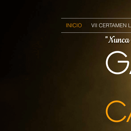
INICIO
VII CERTAMEN 
"Nunca m
g
C