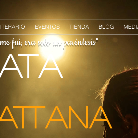
LITERARIO
EVENTOS
TIENDA
BLOG
MEDI
e fui, era solo un paréntesis"
ata
ATTANA