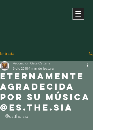
Entrada
Asociación Gata Cattana
3 dic 2018
1 min de lectura
eternamente
agradecida
por su música
@es.the.sia
@es.the.sia